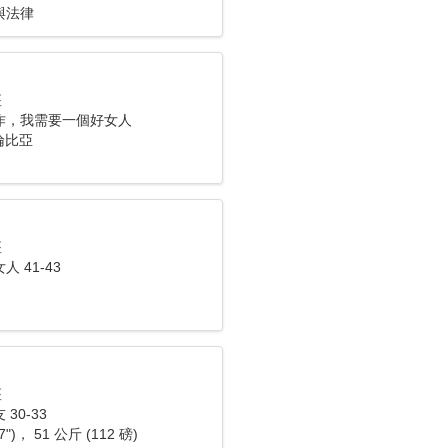
與法律
座
作，我需要一個好女人
哥倫比亞
座
 41-43
座
30-33
7")， 51 公斤 (112 磅)