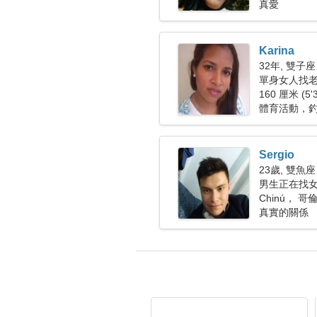
真愛
Karina
32年, 雙子座
單身女人找老公
160 厘米 (5'
體育活動，
Sergio
23歲, 雙魚座
男生正在找
Chinú， 哥
真實的關係