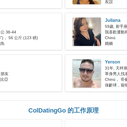
友誼
Juliana
59歲, 射手
 38-44
我喜歡運動
3")， 56 公斤 (123 磅)
Chinú
釣魚
婚姻
Yerson
31年, 天秤
女朋友
單身男人找老婆
倫比亞
Chinú， 
保齡球，寵
ColDatingGo 的工作原理