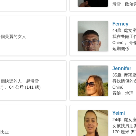
滑雪，政治
Ferney
44歲, 處女
一個美麗的女人
我在餐館工
Chinú， 
短期關係
Jennifer
35歲, 摩羯
一個快樂的人一起滑雪
尋找情侶的女人
2")， 64 公斤 (141 磅)
Chinú
冒險，地理
Yeimi
24年, 處女
女孩找男朋友 
倫比亞
170 厘米 (5'