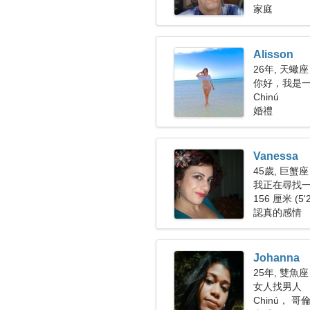
家庭
Alisson
26年, 天蠍座
你好，我是
Chinú
婚禮
Vanessa
45歲, 巨蟹座
我正在尋找
156 厘米 (5'
認真的感情
Johanna
25年, 雙魚座
女人找男人
Chinú， 哥