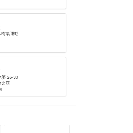
座
和有氧運動
座
 26-30
哥倫比亞
物