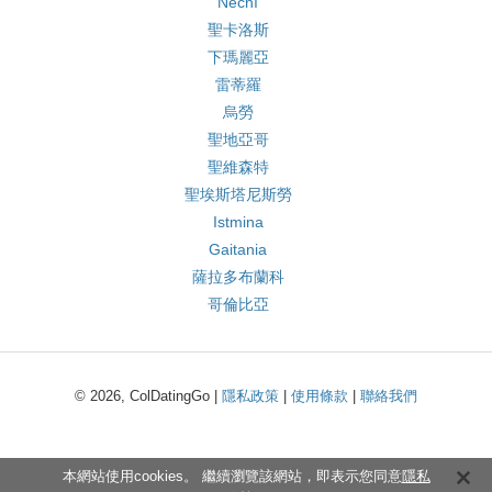
Nechí
聖卡洛斯
下瑪麗亞
雷蒂羅
烏勞
聖地亞哥
聖維森特
聖埃斯塔尼斯勞
Istmina
Gaitania
薩拉多布蘭科
哥倫比亞
© 2026, ColDatingGo |
隱私政策
|
使用條款
|
聯絡我們
本網站使用cookies。 繼續瀏覽該網站，即表示您同意
隱私