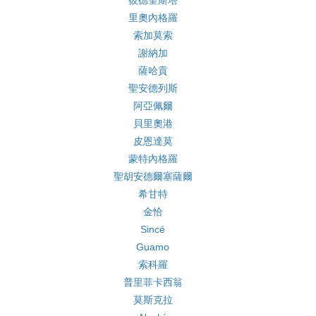
彼德奎斯塔
里奧內格羅
索加莫索
謝納加
薩哈貢
聖安德列斯
阿亞佩爾
貝里奧港
皮恩達莫
蒙特內格羅
聖胡安德爾塞薩爾
希甘特
金恰
Sincé
Guamo
索科羅
普里菲卡西翁
莫斯克拉