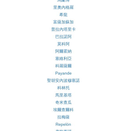
馬蘭博
里奧內格羅
希龍
富薩加蘇加
普拉內塔里卡
巴拉諾阿
莫科阿
阿爾霍納
塞維利亞
科羅薩爾
Payande
聖胡安內波穆塞諾
科林托
馬里基塔
奇米查瓜
埃爾查爾科
拉梅薩
Repelón