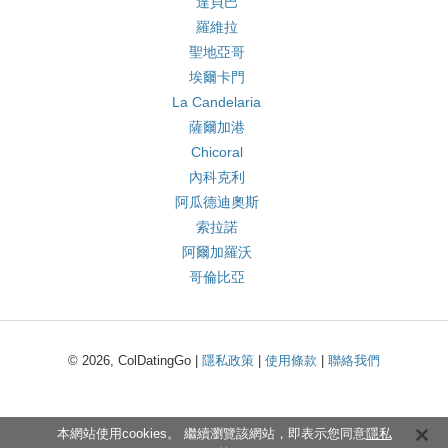
達貝巴
羅維拉
聖地亞哥
埃爾卡門
La Candelaria
薩爾加港
Chicoral
內科克利
阿瓜德迪奧斯
索拉諾
阿爾加羅沃
哥倫比亞
© 2026, ColDatingGo |
隱私政策
|
使用條款
|
聯絡我們
本網站使用cookies。 繼續瀏覽該網站，即表示您同意
隱私