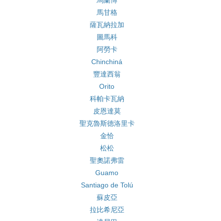
馬蘭博
馬甘格
薩瓦納拉加
圖馬科
阿勞卡
Chinchiná
豐達西翁
Orito
科帕卡瓦納
皮恩達莫
聖克魯斯德洛里卡
金恰
松松
聖奧諾弗雷
Guamo
Santiago de Tolú
蘇皮亞
拉比希尼亞