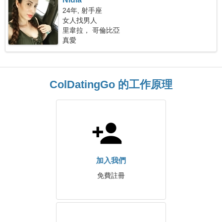
24年, 射手座
女人找男人
里韋拉， 哥倫比亞
真愛
ColDatingGo 的工作原理
加入我們
免費註冊