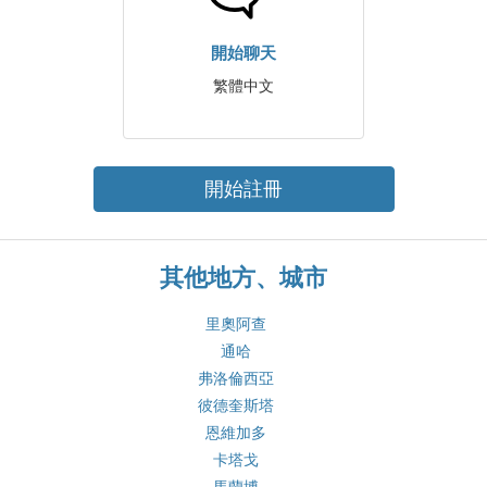
開始聊天
繁體中文
開始註冊
其他地方、城市
里奧阿查
通哈
弗洛倫西亞
彼德奎斯塔
恩維加多
卡塔戈