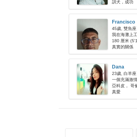
訓犬，成功
Francisco
45歲, 雙魚座
我在海灘上
180 厘米 (5'
真實的關係
Dana
23歲, 白羊座
一個充滿激
亞科皮， 哥
真愛