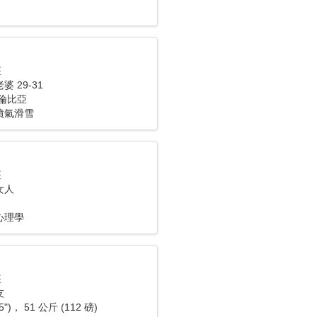
座
 29-31
倫比亞
噴氣滑雪
座
女人
心理學
座
友
5")， 51 公斤 (112 磅)