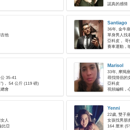
認真的感情
Santiago
36年, 金牛
和吉他
單身男人找老婆
亞科皮， 哥
賽車運動，
Marisol
33年, 摩羯
 35-41
尋找情侶的
4")， 54 公斤 (119 磅)
亞科皮
夜總會
視頻編輯，
Yenni
22歲, 雙子
個女人
女孩找男朋
倫比亞
164 厘米 (5'