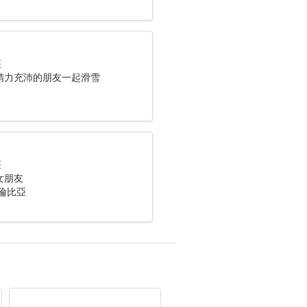
座
精力充沛的朋友一起滑雪
座
女朋友
倫比亞