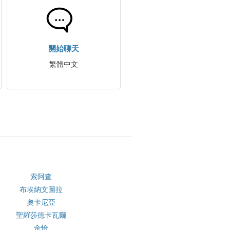
開始聊天
繁體中文
索阿查
布埃納文圖拉
奧卡尼亞
聖羅莎德卡瓦爾
金恰