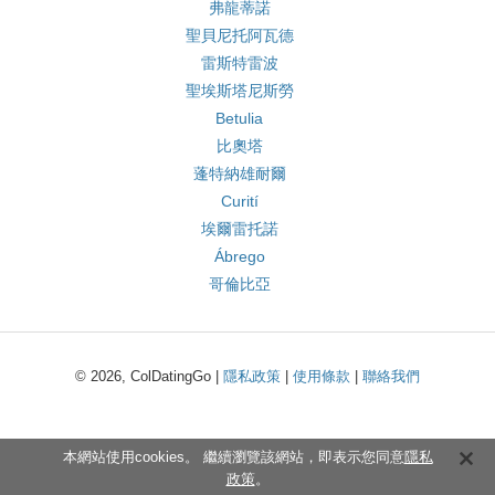
弗龍蒂諾
聖貝尼托阿瓦德
雷斯特雷波
聖埃斯塔尼斯勞
Betulia
比奧塔
蓬特納雄耐爾
Curití
埃爾雷托諾
Ábrego
哥倫比亞
© 2026, ColDatingGo |
隱私政策
|
使用條款
|
聯絡我們
本網站使用cookies。 繼續瀏覽該網站，即表示您同意
隱私
政策
。