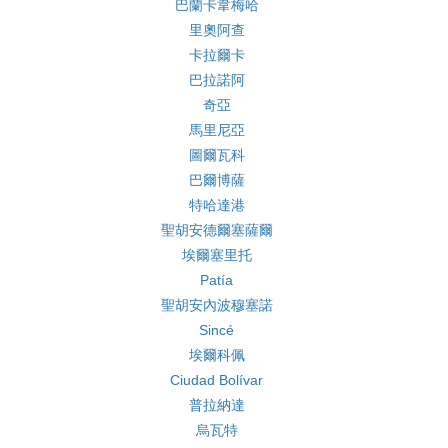
巴蘭卡韋梅哈
里奧阿查
卡拉爾卡
巴拉諾阿
奇亞
馬里尼亞
圖爾瓦科
巴爾博薩
特哈達港
聖胡安德爾塞薩爾
埃爾塞里托
Patía
聖胡安內波穆塞諾
Sincé
埃爾科佩
Ciudad Bolívar
普拉納達
烏瓦特