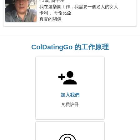
41歲, 獅子座
我在遊樂園工作，我需要一個迷人的女人
卡利， 哥倫比亞
真實的關係
ColDatingGo 的工作原理
加入我們
免費註冊