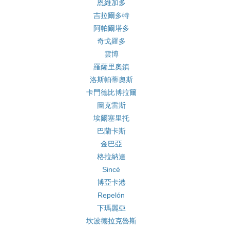
恩維加多
吉拉爾多特
阿帕爾塔多
奇戈羅多
雲博
羅薩里奧鎮
洛斯帕蒂奧斯
卡門德比博拉爾
圖克雷斯
埃爾塞里托
巴蘭卡斯
金巴亞
格拉納達
Sincé
博亞卡港
Repelón
下瑪麗亞
坎波德拉克魯斯