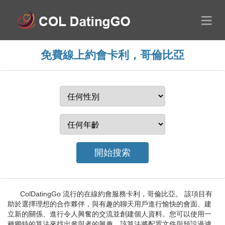
免費線上約會卡利，哥倫比亞
ColDatingGo 流行的在線約會服務卡利，哥倫比亞。 該項目有
助於選擇理想的合作夥伴，與有趣的聊天用戶進行愉快的會面、建
立新的關係、進行令人興奮的交流並創建個人資料。您可以使用一
種獨特的算法來找出參與者的興趣，該算法將配置文件與預設過濾