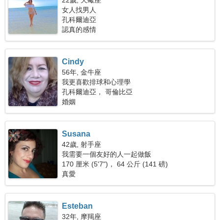
22歲, 天蠍座
女人找男人
孔科爾迪亞
認真的感情
Cindy
56年, 金牛座
我更喜歡排球和心理學
孔科爾迪亞， 哥倫比亞
婚姻
Susana
42歲, 射手座
我需要一個友好的人一起做飯
170 厘米 (5'7")， 64 公斤 (141 磅)
真愛
Esteban
32年, 摩羯座