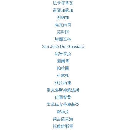
法卡塔蒂瓦
富薩加蘇加
謝納加
薩瓦內塔
莫科阿
埃爾班科
San José Del Guaviare
錫米塔拉
圖爾博
帕拉圖
科林托
格拉納達
聖克魯斯德蒙波斯
伊圖安戈
聖菲德安蒂奧基亞
羅維拉
萊吉薩莫港
托盧維耶霍