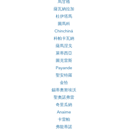
馬甘格
薩瓦納拉加
杜伊塔馬
圖馬科
Chinchiná
科帕卡瓦納
薩馬涅戈
萊蒂西亞
圖克雷斯
Payande
聖安特羅
金恰
錫蒂奧努埃沃
聖奧諾弗雷
奇里瓜納
Anaime
卡雷帕
弗龍蒂諾