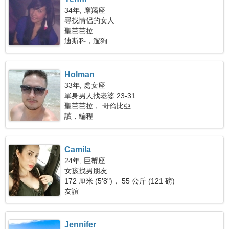
34年, 摩羯座
尋找情侶的女人
聖芭芭拉
迪斯科，遛狗
Holman
33年, 處女座
單身男人找老婆 23-31
聖芭芭拉， 哥倫比亞
讀，編程
Camila
24年, 巨蟹座
女孩找男朋友
172 厘米 (5'8")， 55 公斤 (121 磅)
友誼
Jennifer