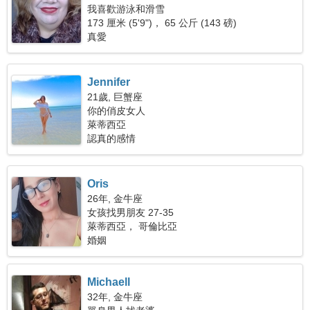
我喜歡游泳和滑雪
173 厘米 (5'9")， 65 公斤 (143 磅)
真愛
Jennifer
21歲, 巨蟹座
你的俏皮女人
萊蒂西亞
認真的感情
Oris
26年, 金牛座
女孩找男朋友 27-35
萊蒂西亞， 哥倫比亞
婚姻
Michaell
32年, 金牛座