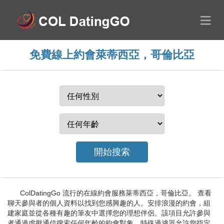
免費線上約會萊蒂西亞，哥倫比亞
ColDatingGo 流行的在線約會服務萊蒂西亞，哥倫比亞。 查看
聊天參與者的個人資料以找到您感興趣的人。安排浪漫的約會，組
建家庭並從各種有趣的筆友中選擇您的理想伴侶。該項目允許參與
者通過虛擬通信搜索任何年齡的約會對象。特殊過濾器允許您指定