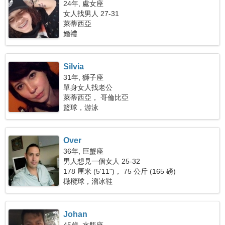
24年, 處女座
女人找男人 27-31
萊蒂西亞
婚禮
Silvia
31年, 獅子座
單身女人找老公
萊蒂西亞， 哥倫比亞
籃球，游泳
Over
36年, 巨蟹座
男人想見一個女人 25-32
178 厘米 (5'11")， 75 公斤 (165 磅)
橄欖球，溜冰鞋
Johan