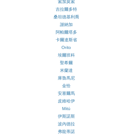
索加莫索
吉拉爾多特
桑坦德基利喬
謝納加
阿帕爾塔多
卡爾達斯省
Orito
埃爾班科
聖希爾
米蘭達
庫魯馬尼
金恰
安塞爾馬
皮維哈伊
Mitú
伊斯諾斯
波內德拉
弗龍蒂諾