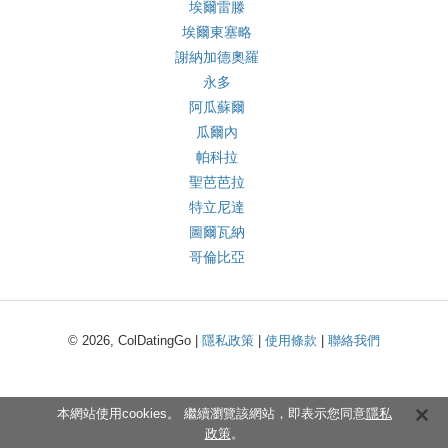
埃爾雷滕
埃爾東塞略
謝納加德奧羅
永多
阿瓜蘇爾
瓜爾內
帕科拉
聖芭芭拉
特立尼達
圖爾瓦納
哥倫比亞
© 2026, ColDatingGo |
隱私政策
|
使用條款
|
聯絡我們
本網站使用cookies。 繼續瀏覽該網站，即表示您同意
隱私
政策
。