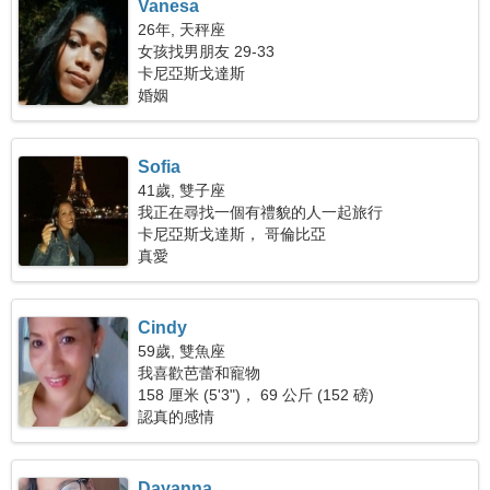
Vanesa
26年, 天秤座
女孩找男朋友 29-33
卡尼亞斯戈達斯
婚姻
Sofia
41歲, 雙子座
我正在尋找一個有禮貌的人一起旅行
卡尼亞斯戈達斯， 哥倫比亞
真愛
Cindy
59歲, 雙魚座
我喜歡芭蕾和寵物
158 厘米 (5'3")， 69 公斤 (152 磅)
認真的感情
Dayanna