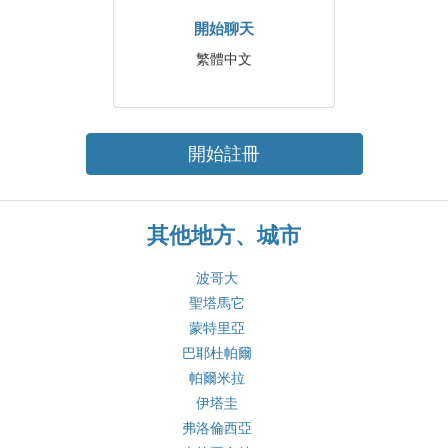
開始聊天
繁體中文
開始註冊
其他地方、城市
波哥大
聖塔馬它
蒙特里亞
巴耶杜帕爾
帕爾米拉
伊塔圭
弗洛倫西亞