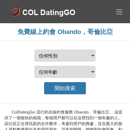
免費線上約會 Obando，哥倫比亞
ColDatingGo 流行的在線約會服務 Obando，哥倫比亞。 這提
供了一個愉快的相識，每個用戶都可以在這裡找到一個有趣的人。
該社區正在尋找新的合作夥伴，考慮到用戶的興趣，並在龐大的個
人資料數據庫中為您尋找朋友、認真的關係、婚姻和約會對象。利