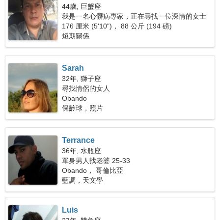
44歲, 巨蟹座
我是一名心髒病專家，正在尋找一位深情的女士
176 厘米 (5'10")， 88 公斤 (194 磅)
短期關係
Sarah
32年, 獅子座
尋找情侶的女人
Obando
保齡球，照片
Terrance
36年, 水瓶座
單身男人找老婆 25-33
Obando， 哥倫比亞
藍調，天文學
Luis