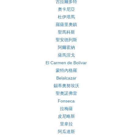
吉拉爾多特
奧卡尼亞
杜伊塔馬
羅薩里奧鎮
聖馬科斯
聖安德列斯
阿爾霍納
薩馬涅戈
El Carmen de Bolívar
蒙特內格羅
Belalcazar
錫蒂奧努埃沃
聖奧諾弗雷
Fonseca
拉梅薩
皮尼略斯
里韋拉
阿瓜達斯