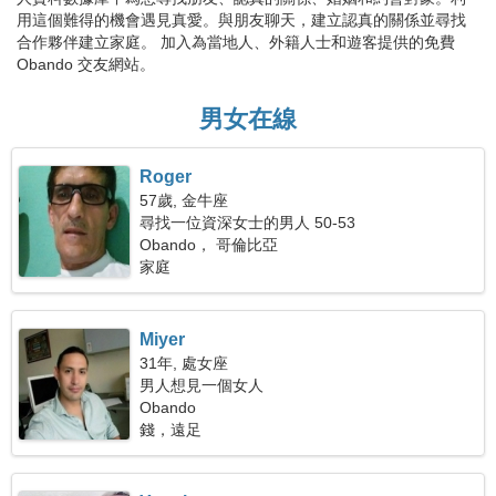
用這個難得的機會遇見真愛。與朋友聊天，建立認真的關係並尋找
合作夥伴建立家庭。 加入為當地人、外籍人士和遊客提供的免費
Obando 交友網站。
男女在線
Roger
57歲, 金牛座
尋找一位資深女士的男人 50-53
Obando， 哥倫比亞
家庭
Miyer
31年, 處女座
男人想見一個女人
Obando
錢，遠足