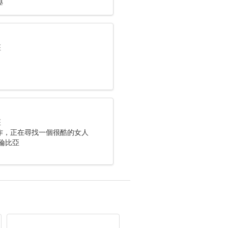
學
座
座
作，正在尋找一個很酷的女人
倫比亞