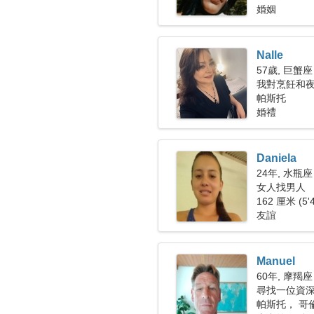
婚姻
Nalle
57歲, 巨蟹座
我對烹飪和
帕斯托
婚禮
Daniela
24年, 水瓶座
女人找男人
162 厘米 (5'
友誼
Manuel
60年, 摩羯座
尋找一位資深女
帕斯托， 哥