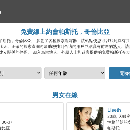
免費線上約會帕斯托，哥倫比亞
約會服務帕斯托，哥倫比亞。 多虧了各種搜索過濾器，該站點使您可以找到具
聊天。正確的搜索查詢將幫助您找到合適的用戶並結識有前途的熟人。該
建立關係的伴侶。 加入為當地人、外籍人士和遊客提供的免費帕斯托交
男女在線
Liseth
23歲, 天蠍
30-37
性格開朗的
倫比亞
帕斯托