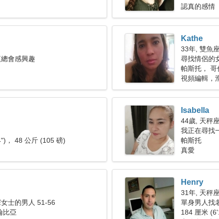
認真的感情
Kathe
33年, 雙魚
夜總會感興趣
尋找情侶的女人
帕斯托， 哥
視頻編輯，
Isabella
44歲, 天秤
我正在尋找
4")， 48 公斤 (105 磅)
帕斯托
真愛
Henry
31年, 天秤
士的男人 51-56
單身男人找老婆
倫比亞
184 厘米 (6'