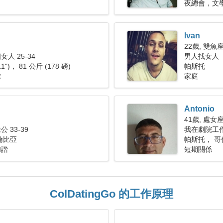
夜總會，文
Ivan
22歲, 雙魚
人 25-34
男人找女人
11")， 81 公斤 (178 磅)
帕斯托
球
家庭
Antonio
41歲, 處女
 33-39
我在劇院工
倫比亞
帕斯托， 哥
和諧
短期關係
ColDatingGo 的工作原理