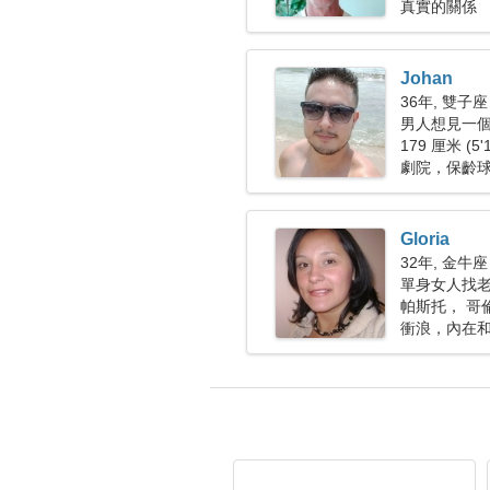
真實的關係
Johan
36年, 雙子座
男人想見一個女
179 厘米 (5'
劇院，保齡
Gloria
32年, 金牛座
單身女人找老公
帕斯托， 哥
衝浪，內在