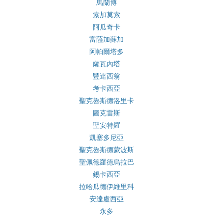
馬蘭博
索加莫索
阿瓜奇卡
富薩加蘇加
阿帕爾塔多
薩瓦內塔
豐達西翁
考卡西亞
聖克魯斯德洛里卡
圖克雷斯
聖安特羅
凱塞多尼亞
聖克魯斯德蒙波斯
聖佩德羅德烏拉巴
錫卡西亞
拉哈瓜德伊維里科
安達盧西亞
永多