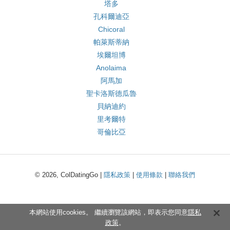
塔多
孔科爾迪亞
Chicoral
帕萊斯蒂納
埃爾坦博
Anolaima
阿馬加
聖卡洛斯德瓜魯
貝納迪約
里考爾特
哥倫比亞
© 2026, ColDatingGo |
隱私政策
|
使用條款
|
聯絡我們
本網站使用cookies。 繼續瀏覽該網站，即表示您同意
隱私
政策
。